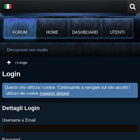
FORUM
HOME
DASHBOARD
UTENTI
Discussioni non risolte
i-Longju
Login
Questo sito utilizza i cookie. Continuando a navigare sul sito accetti l
´utilizzo dei cookie
maggiori dettagli
Dettagli Login
Username e Email
Password