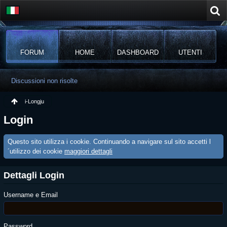
FORUM
HOME
DASHBOARD
UTENTI
Discussioni non risolte
i-Longju
Login
Questo sito utilizza i cookie. Continuando a navigare sul sito accetti l
´utilizzo dei cookie
maggiori dettagli
Dettagli Login
Username e Email
Password