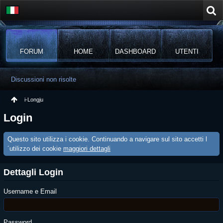
FORUM
HOME
DASHBOARD
UTENTI
Discussioni non risolte
i-Longju
Login
Questo sito utilizza i cookie. Continuando a navigare sul sito accetti l
´utilizzo dei cookie
maggiori dettagli
Dettagli Login
Username e Email
Password