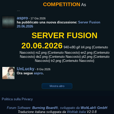
COMPETITION
As
…
aspro
-
17 Giu 2026
ha pubblicato una nuova discussione:
Server Fusion
20.06.2026
SERVER FUSION
20.06.2026
940-x80.gif it4.png (Contenuto
Nascosto) ro2.png (Contenuto Nascosto) en2.png (Contenuto
Nascosto) de2.png (Contenuto Nascosto) pl2.png (Contenuto
Nascosto) tr2.png (Contenuto Nascosto)
UnLucky
-
8 Giu 2026
Ora segue
aspro
.
Mostra altro
Politica sulla Privacy
Forum Software:
Burning Board®
, sviluppato da
WoltLab® GmbH
Traduzione italiana sviluppata da
Woltlab italia
V2.0.8