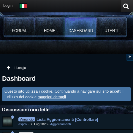
Login
FORUM
HOME
DASHBOARD
UTENTI
i-Longju
Dashboard
Questo sito utilizza i cookie. Continuando a navigare sul sito accetti l
´utilizzo dei cookie
maggiori dettagli
Discussioni non lette
Lista Aggiornamenti [Controllare]
Annuncio
aspro
30 Lug 2026
Aggiornamenti