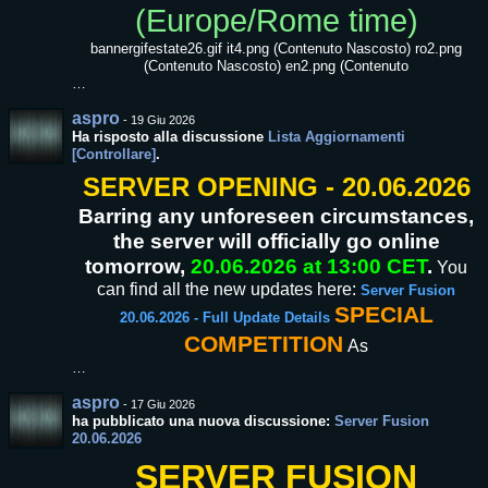
(Europe/Rome time)
bannergifestate26.gif it4.png (Contenuto Nascosto) ro2.png
(Contenuto Nascosto) en2.png (Contenuto
…
aspro
-
19 Giu 2026
Ha risposto alla discussione
Lista Aggiornamenti
[Controllare]
.
SERVER OPENING - 20.06.2026
Barring any unforeseen circumstances,
the server will officially go online
tomorrow,
20.06.2026 at 13:00 CET
.
You
can find all the new updates here:
Server Fusion
SPECIAL
20.06.2026 - Full Update Details
COMPETITION
As
…
aspro
-
17 Giu 2026
ha pubblicato una nuova discussione:
Server Fusion
20.06.2026
SERVER FUSION