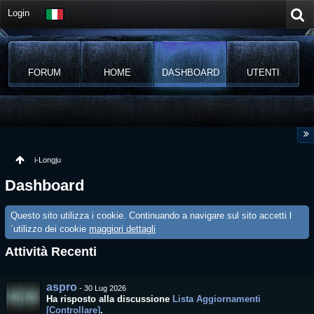
Login
FORUM
HOME
DASHBOARD
UTENTI
i-Longju
Dashboard
Questo sito utilizza i cookie. Continuando a navigare sul sito accetti l
´utilizzo dei cookie
maggiori dettagli
Attività Recenti
aspro
-
30 Lug 2026
Ha risposto alla discussione
Lista Aggiornamenti
[Controllare]
.