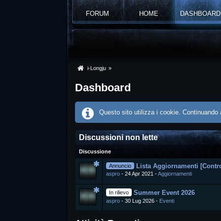
FORUM
HOME
DASHBOARD
i-Longju
»
Dashboard
Questo sito utilizza i cookie. Continuando a
Discussioni non lette
Discussione
Lista Aggiornamenti [Contro
Annuncio
aspro
24 Apr 2021
Aggiornamenti
Summer Event 2026
In rilievo
aspro
30 Lug 2026
Eventi