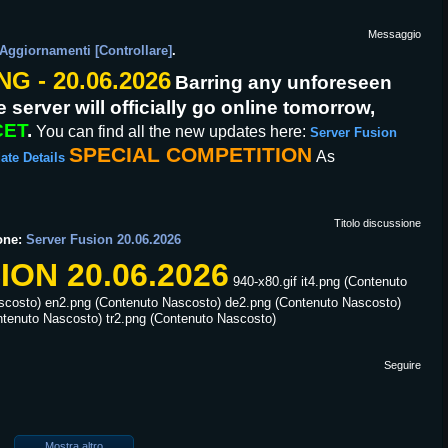
Messaggio
 Aggiornamenti [Controllare]
.
 - 20.06.2026
Barring any unforeseen
 server will officially go online tomorrow,
CET
.
You can find all the new updates here:
Server Fusion
SPECIAL COMPETITION
As
ate Details
Titolo discussione
one:
Server Fusion 20.06.2026
ON 20.06.2026
940-x80.gif it4.png (Contenuto
scosto) en2.png (Contenuto Nascosto) de2.png (Contenuto Nascosto)
ntenuto Nascosto) tr2.png (Contenuto Nascosto)
Seguire
Mostra altro