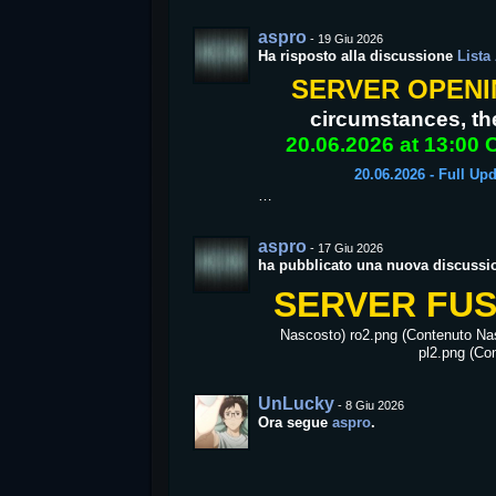
aspro
-
19 Giu 2026
Ha risposto alla discussione
Lista
SERVER OPENING
circumstances, the
20.06.2026 at 13:00 
20.06.2026 - Full Upd
…
aspro
-
17 Giu 2026
ha pubblicato una nuova discussi
SERVER FUSI
Nascosto) ro2.png (Contenuto Na
pl2.png (Co
UnLucky
-
8 Giu 2026
Ora segue
aspro
.