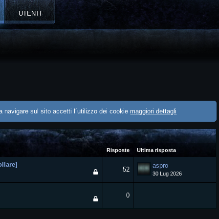
UTENTI
 navigare sul sito accetti l´utilizzo dei cookie
maggiori dettagli
Risposte
Ultima risposta
llare]
aspro
52
30 Lug 2026
1
2
3
0