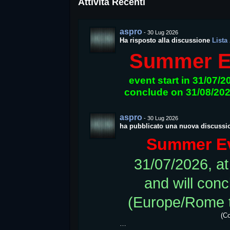
Attività Recenti
aspro
-
30 Lug 2026
Ha risposto alla discussione
Lista
Summer E
event start in 31/07/
conclude on 31/08/20
aspro
-
30 Lug 2026
ha pubblicato una nuova discussi
Summer Ev
31/07/2026, a
and will con
(Europe/Rome 
(C
…