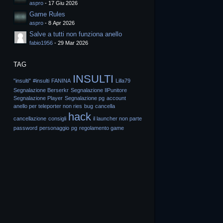
aspro
-
17 Giu 2026
Game Rules
aspro
-
8 Apr 2026
Salve a tutti non funziona anello
fabio1956
-
29 Mar 2026
TAG
INSULTI
"insulti"
#insulti
FANINA
Lilla79
Segnalazione Berserkr
Segnalazione IlPunitore
Segnalazione Player
Segnalazione pg
account
anello per teleporter non ries
bug
cancella
hack
cancellazione
consigli
il launcher non parte
password
personaggio
pg
regolamento game