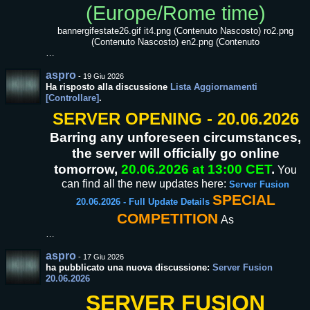
(Europe/Rome time)
bannergifestate26.gif it4.png (Contenuto Nascosto) ro2.png
(Contenuto Nascosto) en2.png (Contenuto
…
aspro
-
19 Giu 2026
Ha risposto alla discussione
Lista Aggiornamenti
[Controllare]
.
SERVER OPENING - 20.06.2026
Barring any unforeseen circumstances,
the server will officially go online
tomorrow,
20.06.2026 at 13:00 CET
.
You
can find all the new updates here:
Server Fusion
SPECIAL
20.06.2026 - Full Update Details
COMPETITION
As
…
aspro
-
17 Giu 2026
ha pubblicato una nuova discussione:
Server Fusion
20.06.2026
SERVER FUSION