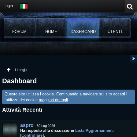
Login
FORUM
HOME
DASHBOARD
UTENTI
i-Longju
Dashboard
Questo sito utilizza i cookie. Continuando a navigare sul sito accetti l
´utilizzo dei cookie
maggiori dettagli
Attività Recenti
aspro
-
30 Lug 2026
Ha risposto alla discussione
Lista Aggiornamenti
[Controllare]
.