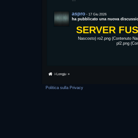
aspro
-
17 Giu 2026
ha pubblicato una nuova discussi
SERVER FUSI
Nascosto) ro2.png (Contenuto Na
pl2.png (Co
i-Longju
»
Politica sulla Privacy