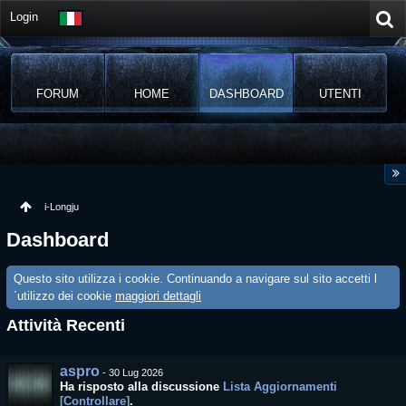
Login
FORUM
HOME
DASHBOARD
UTENTI
i-Longju
Dashboard
Questo sito utilizza i cookie. Continuando a navigare sul sito accetti l
´utilizzo dei cookie
maggiori dettagli
Attività Recenti
aspro
-
30 Lug 2026
Ha risposto alla discussione
Lista Aggiornamenti
[Controllare]
.