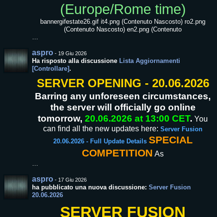
(Europe/Rome time)
bannergifestate26.gif it4.png (Contenuto Nascosto) ro2.png
(Contenuto Nascosto) en2.png (Contenuto
…
aspro
-
19 Giu 2026
Ha risposto alla discussione
Lista Aggiornamenti
[Controllare]
.
SERVER OPENING - 20.06.2026
Barring any unforeseen circumstances,
the server will officially go online
tomorrow,
20.06.2026 at 13:00 CET
.
You
can find all the new updates here:
Server Fusion
SPECIAL
20.06.2026 - Full Update Details
COMPETITION
As
…
aspro
-
17 Giu 2026
ha pubblicato una nuova discussione:
Server Fusion
20.06.2026
SERVER FUSION