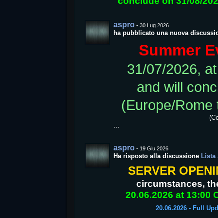
conclude on 31/08/20
aspro
-
30 Lug 2026
ha pubblicato una nuova discussi
Summer Ev
31/07/2026, a
and will con
(Europe/Rome 
(C
…
aspro
-
19 Giu 2026
Ha risposto alla discussione
Lista
SERVER OPENING
circumstances, the
20.06.2026 at 13:00 
20.06.2026 - Full Upd
…