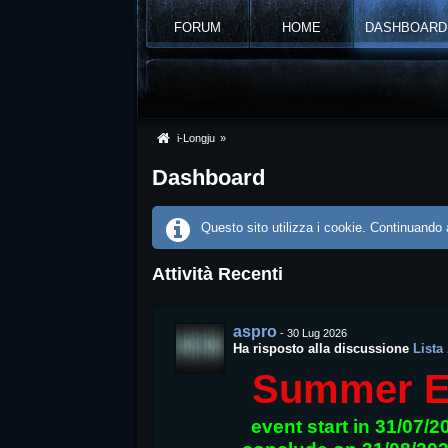
FORUM
HOME
DASHBOARD
i-Longju
»
Dashboard
Questo sito utilizza i cookie. Continuando a
Attività Recenti
aspro
-
30 Lug 2026
Ha risposto alla discussione
Lista
Summer E
event start in 31/07/