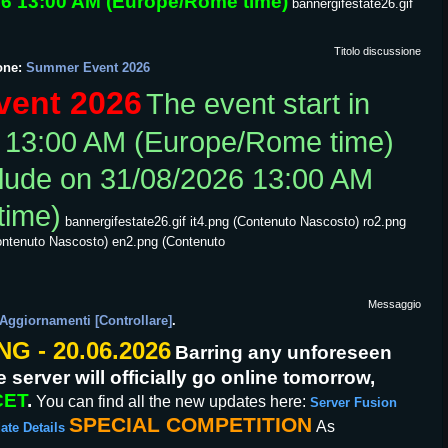
26 13:00 AM (Europe/Rome time)
bannergifestate26.gif
Titolo discussione
one:
Summer Event 2026
ent 2026
The event start in
t 13:00 AM (Europe/Rome time)
clude on 31/08/2026 13:00 AM
time)
bannergifestate26.gif it4.png (Contenuto Nascosto) ro2.png
ontenuto Nascosto) en2.png (Contenuto
Messaggio
 Aggiornamenti [Controllare]
.
 - 20.06.2026
Barring any unforeseen
 server will officially go online tomorrow,
CET
.
You can find all the new updates here:
Server Fusion
SPECIAL COMPETITION
As
ate Details