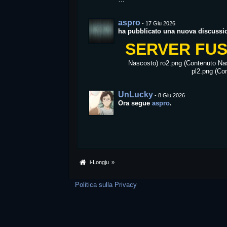
aspro
-
17 Giu 2026
ha pubblicato una nuova discussi
SERVER FUSI
Nascosto) ro2.png (Contenuto Na
pl2.png (Co
UnLucky
-
8 Giu 2026
Ora segue
aspro
.
i-Longju
»
Politica sulla Privacy