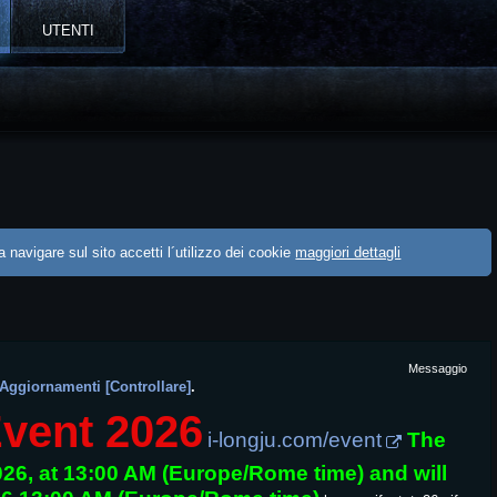
UTENTI
 navigare sul sito accetti l´utilizzo dei cookie
maggiori dettagli
Messaggio
 Aggiornamenti [Controllare]
.
vent 2026
i-longju.com/event
The
2026, at 13:00 AM (Europe/Rome time) and will