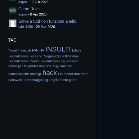
aspro
-
17 Giu 2026
Game Rules
aspro
-
8 Apr 2026
Salve a tutti non funziona anello
fabio1956
-
29 Mar 2026
TAG
INSULTI
"insulti"
#insulti
FANINA
Lilla79
Segnalazione Berserkr
Segnalazione IlPunitore
Segnalazione Player
Segnalazione pg
account
anello per teleporter non ries
bug
cancella
hack
cancellazione
consigli
il launcher non parte
password
personaggio
pg
regolamento game