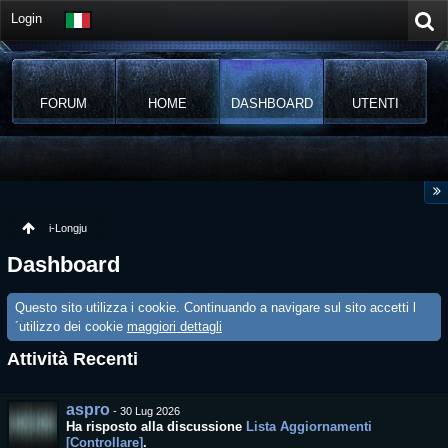
Login
FORUM
HOME
DASHBOARD
UTENTI
i-Longju
Dashboard
Questo sito utilizza i cookie. Continuando a navigare sul sito accetti l
´utilizzo dei cookie
maggiori dettagli
Attività Recenti
aspro
-
30 Lug 2026
Ha risposto alla discussione
Lista Aggiornamenti
[Controllare]
.