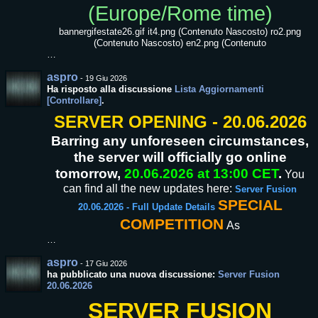
(Europe/Rome time)
bannergifestate26.gif it4.png (Contenuto Nascosto) ro2.png
(Contenuto Nascosto) en2.png (Contenuto
…
aspro
-
19 Giu 2026
Ha risposto alla discussione
Lista Aggiornamenti
[Controllare]
.
SERVER OPENING - 20.06.2026
Barring any unforeseen circumstances,
the server will officially go online
tomorrow,
20.06.2026 at 13:00 CET
.
You
can find all the new updates here:
Server Fusion
SPECIAL
20.06.2026 - Full Update Details
COMPETITION
As
…
aspro
-
17 Giu 2026
ha pubblicato una nuova discussione:
Server Fusion
20.06.2026
SERVER FUSION