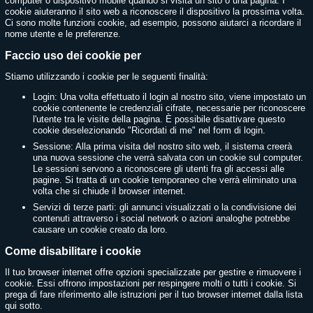
computer o dispositivo mobile quando si visita un sito o una pagina. I
cookie aiuteranno il sito web a riconoscere il dispositivo la prossima volta.
Ci sono molte funzioni cookie, ad esempio, possono aiutarci a ricordare il
nome utente e le preferenze.
Faccio uso dei cookie per
Stiamo utilizzando i cookie per le seguenti finalità:
Login: Una volta effettuato il login al nostro sito, viene impostato un
cookie contenente le credenziali cifrate, necessarie per riconoscere
l'utente tra le visite della pagina. È possibile disattivare questo
cookie deselezionando "Ricordati di me" nel form di login.
Sessione: Alla prima visita del nostro sito web, il sistema creerà
una nuova sessione che verrà salvata con un cookie sul computer.
Le sessioni servono a riconoscere gli utenti fra gli accessi alle
pagine. Si tratta di un cookie temporaneo che verrà eliminato una
volta che si chiude il browser internet.
Servizi di terze parti: gli annunci visualizzati o la condivisione dei
contenuti attraverso i social network o azioni analoghe potrebbe
causare un cookie creato da loro.
Come disabilitare i cookie
Il tuo browser internet offre opzioni specializzate per gestire e rimuovere i
cookie. Essi offrono impostazioni per respingere molti o tutti i cookie. Si
prega di fare riferimento alle istruzioni per il tuo browser internet dalla lista
qui sotto.