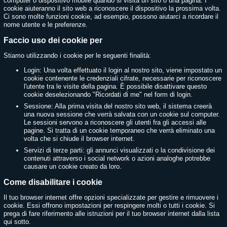
computer o dispositivo mobile quando si visita un sito o una pagina. I
cookie aiuteranno il sito web a riconoscere il dispositivo la prossima volta.
Ci sono molte funzioni cookie, ad esempio, possono aiutarci a ricordare il
nome utente e le preferenze.
Faccio uso dei cookie per
Stiamo utilizzando i cookie per le seguenti finalità:
Login: Una volta effettuato il login al nostro sito, viene impostato un
cookie contenente le credenziali cifrate, necessarie per riconoscere
l'utente tra le visite della pagina. È possibile disattivare questo
cookie deselezionando "Ricordati di me" nel form di login.
Sessione: Alla prima visita del nostro sito web, il sistema creerà
una nuova sessione che verrà salvata con un cookie sul computer.
Le sessioni servono a riconoscere gli utenti fra gli accessi alle
pagine. Si tratta di un cookie temporaneo che verrà eliminato una
volta che si chiude il browser internet.
Servizi di terze parti: gli annunci visualizzati o la condivisione dei
contenuti attraverso i social network o azioni analoghe potrebbe
causare un cookie creato da loro.
Come disabilitare i cookie
Il tuo browser internet offre opzioni specializzate per gestire e rimuovere i
cookie. Essi offrono impostazioni per respingere molti o tutti i cookie. Si
prega di fare riferimento alle istruzioni per il tuo browser internet dalla lista
qui sotto.