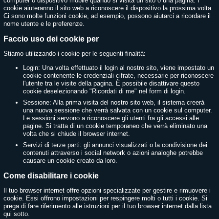
computer o dispositivo mobile quando si visita un sito o una pagina. I
cookie aiuteranno il sito web a riconoscere il dispositivo la prossima volta.
Ci sono molte funzioni cookie, ad esempio, possono aiutarci a ricordare il
nome utente e le preferenze.
Faccio uso dei cookie per
Stiamo utilizzando i cookie per le seguenti finalità:
Login: Una volta effettuato il login al nostro sito, viene impostato un
cookie contenente le credenziali cifrate, necessarie per riconoscere
l'utente tra le visite della pagina. È possibile disattivare questo
cookie deselezionando "Ricordati di me" nel form di login.
Sessione: Alla prima visita del nostro sito web, il sistema creerà
una nuova sessione che verrà salvata con un cookie sul computer.
Le sessioni servono a riconoscere gli utenti fra gli accessi alle
pagine. Si tratta di un cookie temporaneo che verrà eliminato una
volta che si chiude il browser internet.
Servizi di terze parti: gli annunci visualizzati o la condivisione dei
contenuti attraverso i social network o azioni analoghe potrebbe
causare un cookie creato da loro.
Come disabilitare i cookie
Il tuo browser internet offre opzioni specializzate per gestire e rimuovere i
cookie. Essi offrono impostazioni per respingere molti o tutti i cookie. Si
prega di fare riferimento alle istruzioni per il tuo browser internet dalla lista
qui sotto.