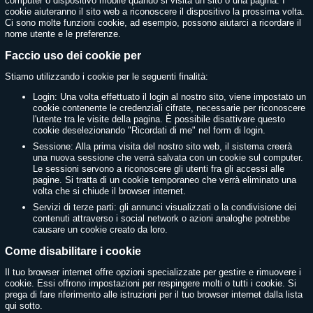
computer o dispositivo mobile quando si visita un sito o una pagina. I
cookie aiuteranno il sito web a riconoscere il dispositivo la prossima volta.
Ci sono molte funzioni cookie, ad esempio, possono aiutarci a ricordare il
nome utente e le preferenze.
Faccio uso dei cookie per
Stiamo utilizzando i cookie per le seguenti finalità:
Login: Una volta effettuato il login al nostro sito, viene impostato un
cookie contenente le credenziali cifrate, necessarie per riconoscere
l'utente tra le visite della pagina. È possibile disattivare questo
cookie deselezionando "Ricordati di me" nel form di login.
Sessione: Alla prima visita del nostro sito web, il sistema creerà
una nuova sessione che verrà salvata con un cookie sul computer.
Le sessioni servono a riconoscere gli utenti fra gli accessi alle
pagine. Si tratta di un cookie temporaneo che verrà eliminato una
volta che si chiude il browser internet.
Servizi di terze parti: gli annunci visualizzati o la condivisione dei
contenuti attraverso i social network o azioni analoghe potrebbe
causare un cookie creato da loro.
Come disabilitare i cookie
Il tuo browser internet offre opzioni specializzate per gestire e rimuovere i
cookie. Essi offrono impostazioni per respingere molti o tutti i cookie. Si
prega di fare riferimento alle istruzioni per il tuo browser internet dalla lista
qui sotto.