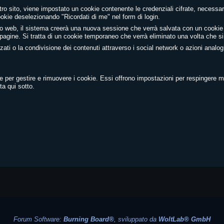
stro sito, viene impostato un cookie contenente le credenziali cifrate, necessari
ookie deselezionando "Ricordati di me" nel form di login.
ito web, il sistema creerà una nuova sessione che verrà salvata con un cooki
e pagine. Si tratta di un cookie temporaneo che verrà eliminato una volta che si
lizzati o la condivisione dei contenuti attraverso i social network o azioni ana
te per gestire e rimuovere i cookie. Essi offrono impostazioni per respingere mol
sta qui sotto.
Forum Software:
Burning Board®
, sviluppato da
WoltLab® GmbH