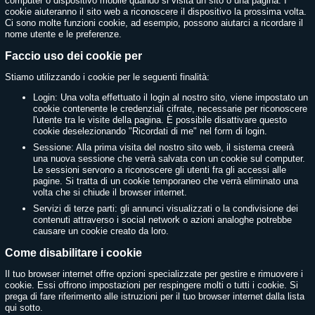
computer o dispositivo mobile quando si visita un sito o una pagina. I
cookie aiuteranno il sito web a riconoscere il dispositivo la prossima volta.
Ci sono molte funzioni cookie, ad esempio, possono aiutarci a ricordare il
nome utente e le preferenze.
Faccio uso dei cookie per
Stiamo utilizzando i cookie per le seguenti finalità:
Login: Una volta effettuato il login al nostro sito, viene impostato un
cookie contenente le credenziali cifrate, necessarie per riconoscere
l'utente tra le visite della pagina. È possibile disattivare questo
cookie deselezionando "Ricordati di me" nel form di login.
Sessione: Alla prima visita del nostro sito web, il sistema creerà
una nuova sessione che verrà salvata con un cookie sul computer.
Le sessioni servono a riconoscere gli utenti fra gli accessi alle
pagine. Si tratta di un cookie temporaneo che verrà eliminato una
volta che si chiude il browser internet.
Servizi di terze parti: gli annunci visualizzati o la condivisione dei
contenuti attraverso i social network o azioni analoghe potrebbe
causare un cookie creato da loro.
Come disabilitare i cookie
Il tuo browser internet offre opzioni specializzate per gestire e rimuovere i
cookie. Essi offrono impostazioni per respingere molti o tutti i cookie. Si
prega di fare riferimento alle istruzioni per il tuo browser internet dalla lista
qui sotto.