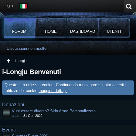
Login
FORUM
HOME
DASHBOARD
UTENTI
Discussioni non risolte
i-Longju
i-Longju Benvenuti
Questo sito utilizza i cookie. Continuando a navigare sul sito accetti l
´utilizzo dei cookie
maggiori dettagli
Donazioni
Vuoi essere diverso? Skin Arma Personalizzata.
aspro
-
31 Gen 2022
Eventi