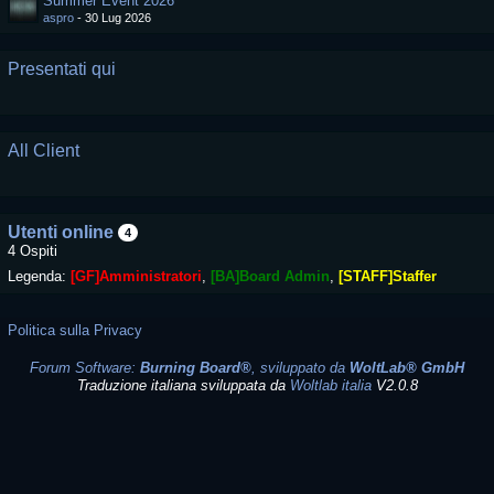
Summer Event 2026
aspro
-
30 Lug 2026
Presentati qui
All Client
Utenti online
4
4 Ospiti
Legenda:
[GF]Amministratori
[BA]Board Admin
[STAFF]Staffer
Politica sulla Privacy
Forum Software:
Burning Board®
, sviluppato da
WoltLab® GmbH
Traduzione italiana sviluppata da
Woltlab italia
V2.0.8