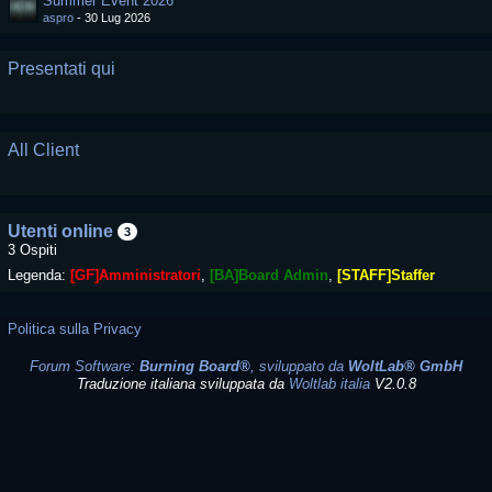
Summer Event 2026
aspro
-
30 Lug 2026
Presentati qui
All Client
Utenti online
3
3 Ospiti
Legenda:
[GF]Amministratori
[BA]Board Admin
[STAFF]Staffer
Politica sulla Privacy
Forum Software:
Burning Board®
, sviluppato da
WoltLab® GmbH
Traduzione italiana sviluppata da
Woltlab italia
V2.0.8