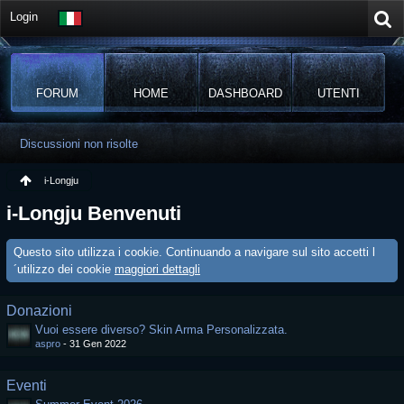
Login
FORUM
HOME
DASHBOARD
UTENTI
Discussioni non risolte
i-Longju
i-Longju Benvenuti
Questo sito utilizza i cookie. Continuando a navigare sul sito accetti l
´utilizzo dei cookie
maggiori dettagli
Donazioni
Vuoi essere diverso? Skin Arma Personalizzata.
aspro
-
31 Gen 2022
Eventi