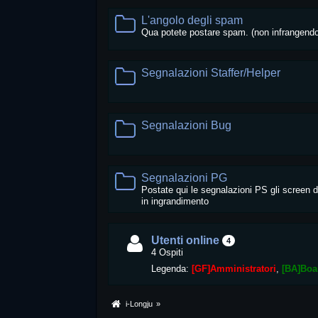
L'angolo degli spam
Qua potete postare spam. (non infrangendo 
Segnalazioni Staffer/Helper
Segnalazioni Bug
Segnalazioni PG
Postate qui le segnalazioni PS gli screen d
in ingrandimento
Utenti online
4
4 Ospiti
Legenda:
[GF]Amministratori
[BA]Boa
i-Longju
»