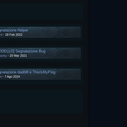
nalazione Helper
ro
-
18 Feb 2022
ODELLO] Segnalazione Bug
ucky
-
20 Mar 2021
nalazione dadi98 e ThisIsMyPing
n
-
7 Ago 2024