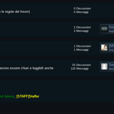
0
Discussioni
le regole del forum)
0
Messaggi
Seg
2
Discussioni
3
Messaggi
asp
[M
1
Discussioni
1
Messaggi
UnL
Seg
53
Discussioni
evono essere chiari e leggibili anche
129
Messaggi
Neo
rd Admin
[STAFF]Staffer