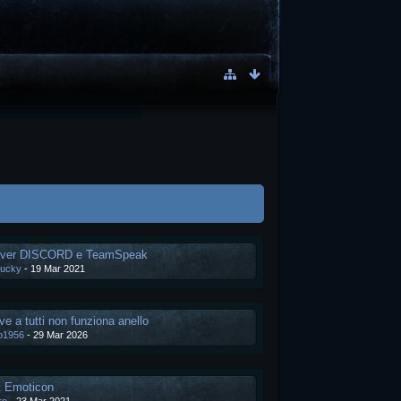
rver DISCORD e TeamSpeak
ucky
-
19 Mar 2021
ve a tutti non funziona anello
io1956
-
29 Mar 2026
t Emoticon