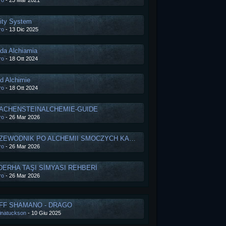
ro
-
23 Mar 2021
ity System
ro
-
13 Dic 2025
da Alchiamia
ro
-
18 Ott 2024
d Alchimie
ro
-
18 Ott 2024
ACHENSTEINALCHEMIE-GUIDE
ro
-
26 Mar 2026
PRZEWODNIK PO ALCHEMII SMOCZYCH KAMIENI
ro
-
26 Mar 2026
DERHA TAŞI SİMYASI REHBERİ
ro
-
26 Mar 2026
FF SHAMANO - DRAGO
inatuckson
-
10 Giu 2025