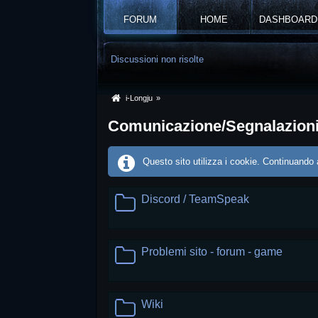
FORUM
HOME
DASHBOARD
Discussioni non risolte
i-Longju
»
Comunicazione/Segnalazion
Questo sito utilizza i cookie. Continuando a
Discord / TeamSpeak
Problemi sito - forum - game
Wiki