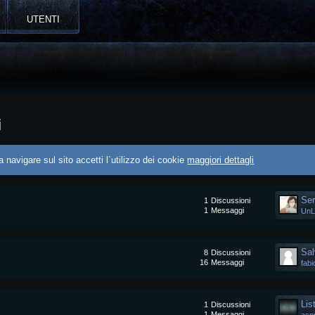
UTENTI
i
 navigare sul sito accetti l´utilizzo dei cookie
maggiori dettagli
Se
1
Discussioni
1
Messaggi
UnL
Sal
8
Discussioni
16
Messaggi
fab
Lis
1
Discussioni
1
Messaggi