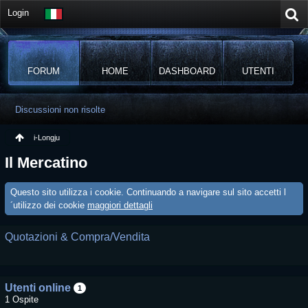
Login
FORUM
HOME
DASHBOARD
UTENTI
Discussioni non risolte
i-Longju
Il Mercatino
Questo sito utilizza i cookie. Continuando a navigare sul sito accetti l
´utilizzo dei cookie
maggiori dettagli
Quotazioni & Compra/Vendita
Utenti online
1
1 Ospite