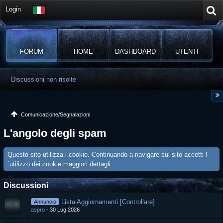
Login
FORUM
HOME
DASHBOARD
UTENTI
Discussioni non risolte
Comunicazione/Segnalazioni
L'angolo degli spam
Questo sito utilizza i cookie. Continuando a navigare sul sito accetti l
´utilizzo dei cookie
maggiori dettagli
Discussioni
Lista Aggiornamenti [Controllare]
Annuncio
aspro
30 Lug 2026