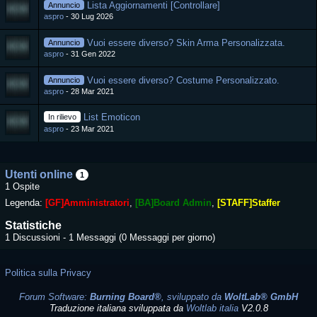
Lista Aggiornamenti [Controllare]
Annuncio
aspro
30 Lug 2026
Vuoi essere diverso? Skin Arma Personalizzata.
Annuncio
aspro
31 Gen 2022
Vuoi essere diverso? Costume Personalizzato.
Annuncio
aspro
28 Mar 2021
List Emoticon
In rilievo
aspro
23 Mar 2021
Utenti online
1
1 Ospite
Legenda:
[GF]Amministratori
[BA]Board Admin
[STAFF]Staffer
Statistiche
1 Discussioni - 1 Messaggi (0 Messaggi per giorno)
Politica sulla Privacy
Forum Software:
Burning Board®
, sviluppato da
WoltLab® GmbH
Traduzione italiana sviluppata da
Woltlab italia
V2.0.8