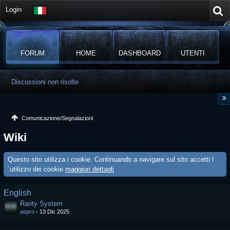
Login
FORUM
HOME
DASHBOARD
UTENTI
Discussioni non risolte
Comunicazione/Segnalazioni
Wiki
Questo sito utilizza i cookie. Continuando a navigare sul sito accetti l
´utilizzo dei cookie
maggiori dettagli
English
Rarity System
aspro
-
13 Dic 2025