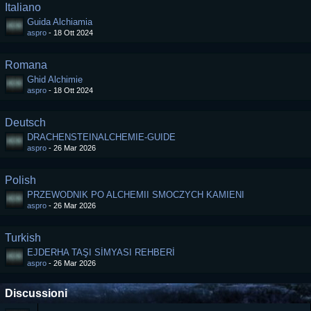
Italiano
Guida Alchiamia
aspro
-
18 Ott 2024
Romana
Ghid Alchimie
aspro
-
18 Ott 2024
Deutsch
DRACHENSTEINALCHEMIE-GUIDE
aspro
-
26 Mar 2026
Polish
PRZEWODNIK PO ALCHEMII SMOCZYCH KAMIENI
aspro
-
26 Mar 2026
Turkish
EJDERHA TAŞI SİMYASI REHBERİ
aspro
-
26 Mar 2026
Discussioni