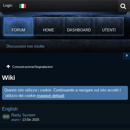
Login
FORUM
HOME
DASHBOARD
UTENTI
Discussioni non risolte
Comunicazione/Segnalazioni
Wiki
Questo sito utilizza i cookie. Continuando a navigare sul sito accetti l
´utilizzo dei cookie
maggiori dettagli
English
Rarity System
aspro
-
13 Dic 2025