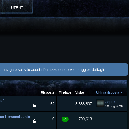
UTENTI
 navigare sul sito accetti l´utilizzo dei cookie
maggiori dettagli
Risposte
Mi piace
Visite
Ultima risposta
re]
aspro
52
3,638,807
30 Lug 2026
1
2
3
ma Personalizzata.
0
700,613
+1