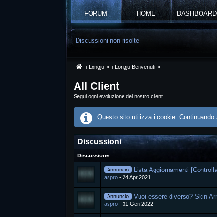
FORUM
HOME
DASHBOARD
Discussioni non risolte
i-Longju
»
i-Longju Benvenuti
»
All Client
Segui ogni evoluzione del nostro client
Questo sito utilizza i cookie. Continuando a
Discussioni
Discussione
Lista Aggiornamenti [Controlla
Annuncio
aspro
24 Apr 2021
Vuoi essere diverso? Skin Ar
Annuncio
aspro
31 Gen 2022