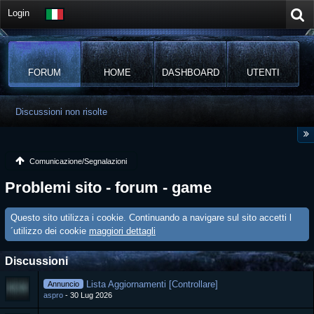
Login
FORUM
HOME
DASHBOARD
UTENTI
Discussioni non risolte
Comunicazione/Segnalazioni
Problemi sito - forum - game
Questo sito utilizza i cookie. Continuando a navigare sul sito accetti l
´utilizzo dei cookie
maggiori dettagli
Discussioni
Lista Aggiornamenti [Controllare]
Annuncio
aspro
30 Lug 2026