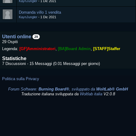
KaynJungler
1 Dic 2021
Domanda villo 1 vendita
KaynJungler
1 Dic 2021
Utenti online
29
29 Ospiti
Legenda:
[GF]Amministratori
[BA]Board Admin
[STAFF]Staffer
Statistiche
7 Discussioni - 15 Messaggi (0.01 Messaggi per giorno)
Politica sulla Privacy
Forum Software:
Burning Board®
, sviluppato da
WoltLab® GmbH
Traduzione italiana sviluppata da
Woltlab italia
V2.0.8