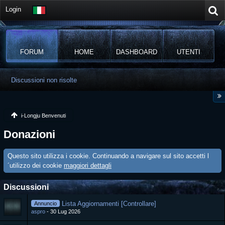
Login
FORUM
HOME
DASHBOARD
UTENTI
Discussioni non risolte
i-Longju Benvenuti
Donazioni
Questo sito utilizza i cookie. Continuando a navigare sul sito accetti l
´utilizzo dei cookie
maggiori dettagli
Discussioni
Lista Aggiornamenti [Controllare]
Annuncio
aspro
30 Lug 2026