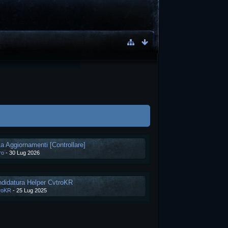
ta Aggiornamenti [Controllare]
ro
-
30 Lug 2026
didatura Helper CvtroKR
roKR
-
25 Lug 2025