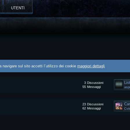
UTENTI
 navigare sul sito accetti l´utilizzo dei cookie
maggiori dettagli
Lis
3
Discussioni
55
Messaggi
asp
Can
23
Discussioni
62
Messaggi
Cvt