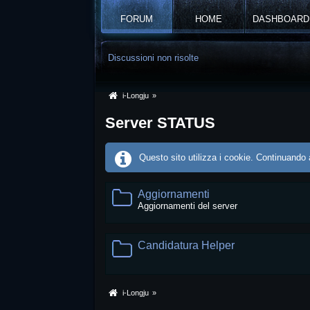
FORUM
HOME
DASHBOARD
Discussioni non risolte
i-Longju
»
Server STATUS
Questo sito utilizza i cookie. Continuando a
Aggiornamenti
Aggiornamenti del server
Candidatura Helper
i-Longju
»