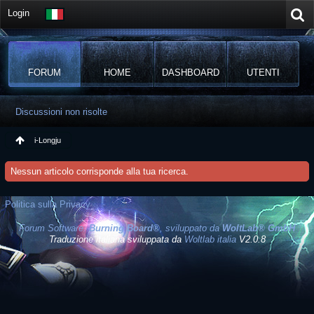
Login
FORUM
HOME
DASHBOARD
UTENTI
Discussioni non risolte
i-Longju
Nessun articolo corrisponde alla tua ricerca.
Politica sulla Privacy
Forum Software:
Burning Board®
, sviluppato da
WoltLab® GmbH
Traduzione italiana sviluppata da
Woltlab italia
V2.0.8