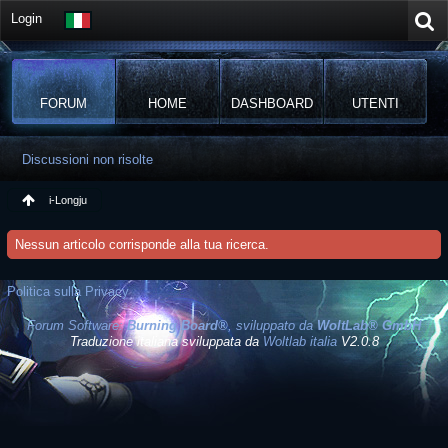
Login
FORUM
HOME
DASHBOARD
UTENTI
Discussioni non risolte
i-Longju
Nessun articolo corrisponde alla tua ricerca.
Politica sulla Privacy
Forum Software:
Burning Board®
, sviluppato da
WoltLab® GmbH
Traduzione italiana sviluppata da
Woltlab italia
V2.0.8