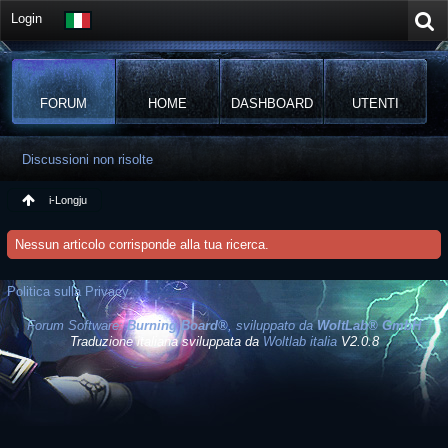
Login
FORUM
HOME
DASHBOARD
UTENTI
Discussioni non risolte
i-Longju
Nessun articolo corrisponde alla tua ricerca.
Politica sulla Privacy
Forum Software:
Burning Board®
, sviluppato da
WoltLab® GmbH
Traduzione italiana sviluppata da
Woltlab italia
V2.0.8