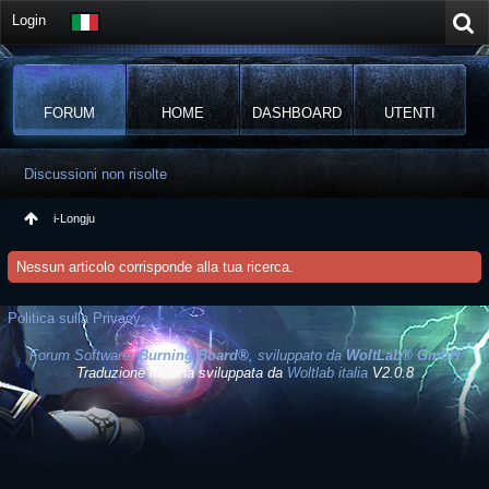
Login
FORUM
HOME
DASHBOARD
UTENTI
Discussioni non risolte
i-Longju
Nessun articolo corrisponde alla tua ricerca.
Politica sulla Privacy
Forum Software:
Burning Board®
, sviluppato da
WoltLab® GmbH
Traduzione italiana sviluppata da
Woltlab italia
V2.0.8