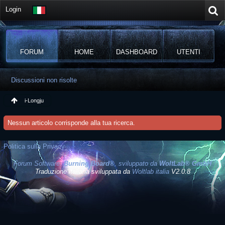
Login
FORUM
HOME
DASHBOARD
UTENTI
Discussioni non risolte
i-Longju
Nessun articolo corrisponde alla tua ricerca.
Politica sulla Privacy
Forum Software:
Burning Board®
, sviluppato da
WoltLab® GmbH
Traduzione italiana sviluppata da
Woltlab italia
V2.0.8