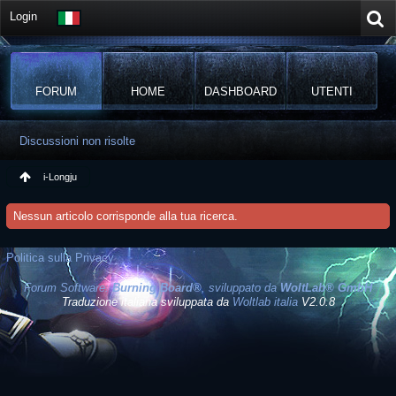
Login
FORUM
HOME
DASHBOARD
UTENTI
Discussioni non risolte
i-Longju
Nessun articolo corrisponde alla tua ricerca.
Politica sulla Privacy
Forum Software:
Burning Board®
, sviluppato da
WoltLab® GmbH
Traduzione italiana sviluppata da
Woltlab italia
V2.0.8