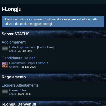
i-Longju
Questo sito utilizza i cookie. Continuando a navigare sul sito accetti l
´utilizzo dei cookie
maggiori dettagli
Server STATUS
Aggiornamenti
Lista Aggiornamenti [Controllare]
aspro
-
30 Lug 2026
Candidatura Helper
Candidatura Helper CvtroKR
CvtroKR
-
25 Lug 2025
Regolamento
Leggere Attentamente!!
Game Rules
aspro
-
8 Apr 2026
i-Longju Benvenuti