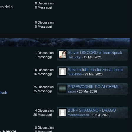
0
Discussioni
ro della
0
Messaggi
0
Discussioni
0
Messaggi
Server DISCORD e TeamSpeak
1
Discussioni
1
Messaggi
UnLucky
-
19 Mar 2021
Salve a tutti non funziona anello
8
Discussioni
16
Messaggi
fabio1956
-
29 Mar 2026
PRZEWODNIK PO ALCHEMII SMOCZYCH KAMIENI
75
Discussioni
75
Messaggi
aspro
-
26 Mar 2026
tsch
BUFF SHAMANO - DRAGO
4
Discussioni
26
Messaggi
marinatuckson
-
10 Giu 2025
0
Discussioni
 le regole
0
Messaggi