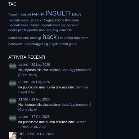
TAG
INSULTI
"insulti"
#insulti
FANINA
Lilla79
Segnalazione Berserkr
Segnalazione IlPunitore
Segnalazione Player
Segnalazione pg
account
anello per teleporter non ries
bug
cancella
hack
cancellazione
consigli
il launcher non parte
password
personaggio
pg
regolamento game
ATTIVITÀ RECENTI
aspro
-
30 Lug 2026
Ha risposto alla discussione
Lista Aggiornamenti
[Controllare]
.
aspro
-
30 Lug 2026
ha pubblicato una nuova discussione:
Summer
Event 2026
aspro
-
19 Giu 2026
Ha risposto alla discussione
Lista Aggiornamenti
[Controllare]
.
aspro
-
17 Giu 2026
ha pubblicato una nuova discussione:
Server
Fusion 20.06.2026
UnLucky
-
8 Giu 2026