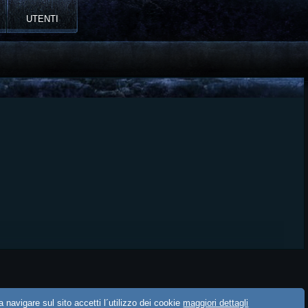
UTENTI
 navigare sul sito accetti l´utilizzo dei cookie
maggiori dettagli