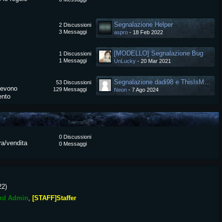
Segnalazione Helper
2
Discussioni
3
Messaggi
aspro
-
18 Feb 2022
[MODELLO] Segnalazione Bug
1
Discussioni
1
Messaggi
UnLucky
-
20 Mar 2021
Segnalazione dadi98 e ThisIsMyPing
53
Discussioni
devono
129
Messaggi
Neon
-
7 Ago 2024
ento
0
Discussioni
ra/vendita
0
Messaggi
22
)
rd Admin
[STAFF]Staffer