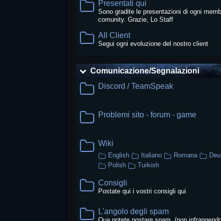
Presentati qui
Sono gradite le presentazioni di ogni memb
comunity. Grazie, Lo Staff
All Client
Segui ogni evoluzione del nostro client
Comunicazione/Segnalazioni
Discord / TeamSpeak
Problemi sito - forum - game
Wiki
English
Italiano
Romana
Deu
Polish
Turkish
Consigli
Postate qui i vostri consigli qui
L'angolo degli spam
Qua potete postare spam. (non infrangendo