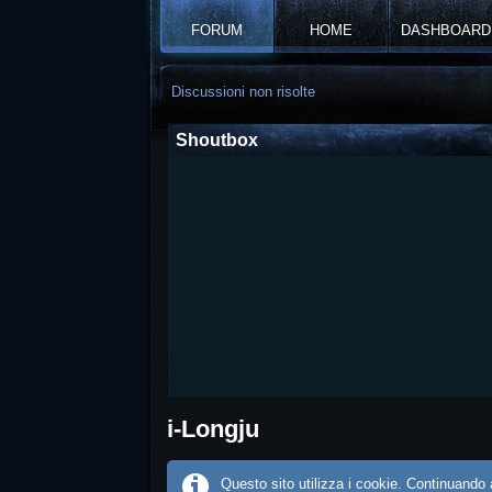
FORUM
HOME
DASHBOARD
Discussioni non risolte
Shoutbox
i-Longju
Questo sito utilizza i cookie. Continuando a