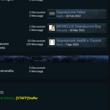
Segnalazione Helper
2
Discussioni
3
Messaggi
aspro
-
18 Feb 2022
[MODELLO] Segnalazione Bug
1
Discussioni
1
Messaggi
UnLucky
-
20 Mar 2021
Segnalazione dadi98 e ThisIsMyPing
53
Discussioni
devono
129
Messaggi
Neon
-
7 Ago 2024
ento
0
Discussioni
ra/vendita
0
Messaggi
22
)
rd Admin
[STAFF]Staffer