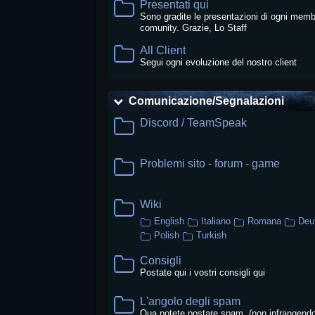
Presentati qui
Sono gradite le presentazioni di ogni memb
comunity. Grazie, Lo Staff
All Client
Segui ogni evoluzione del nostro client
Comunicazione/Segnalazioni
Discord / TeamSpeak
Problemi sito - forum - game
Wiki
English
Italiano
Romana
Deu
Polish
Turkish
Consigli
Postate qui i vostri consigli qui
L'angolo degli spam
Qua potete postare spam. (non infrangendo