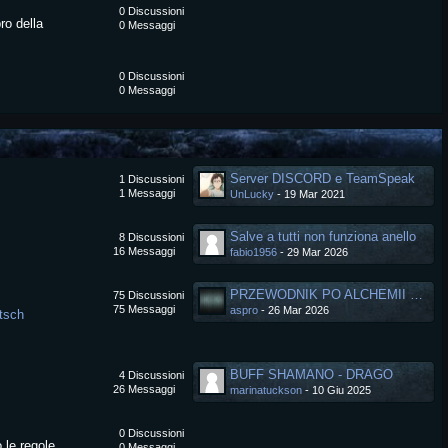
0
Discussioni
ro della
0
Messaggi
0
Discussioni
0
Messaggi
Server DISCORD e TeamSpeak
1
Discussioni
1
Messaggi
UnLucky
-
19 Mar 2021
Salve a tutti non funziona anello
8
Discussioni
16
Messaggi
fabio1956
-
29 Mar 2026
PRZEWODNIK PO ALCHEMII SMOCZYCH KAMIENI
75
Discussioni
75
Messaggi
aspro
-
26 Mar 2026
tsch
BUFF SHAMANO - DRAGO
4
Discussioni
26
Messaggi
marinatuckson
-
10 Giu 2025
0
Discussioni
 le regole
0
Messaggi