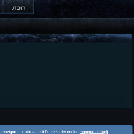
UTENTI
 navigare sul sito accetti l´utilizzo dei cookie
maggiori dettagli