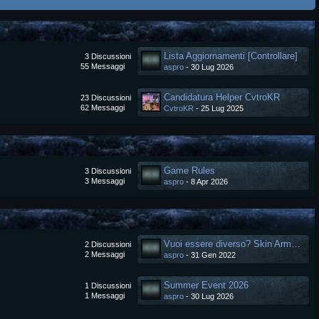
Lista Aggiornamenti [Controllare]
3
Discussioni
55
Messaggi
aspro
-
30 Lug 2026
Candidatura Helper CvtroKR
23
Discussioni
62
Messaggi
CvtroKR
-
25 Lug 2025
Game Rules
3
Discussioni
3
Messaggi
aspro
-
8 Apr 2026
Vuoi essere diverso? Skin Arma Personalizzata.
2
Discussioni
2
Messaggi
aspro
-
31 Gen 2022
Summer Event 2026
1
Discussioni
1
Messaggi
aspro
-
30 Lug 2026