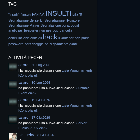
TAG
INSULTI
"insulti"
#insulti
FANINA
Lilla79
Segnalazione Berserkr
Segnalazione IlPunitore
Segnalazione Player
Segnalazione pg
account
anello per teleporter non ries
bug
cancella
hack
cancellazione
consigli
il launcher non parte
password
personaggio
pg
regolamento game
ATTIVITÀ RECENTI
aspro
-
30 Lug 2026
Ha risposto alla discussione
Lista Aggiornamenti
[Controllare]
.
aspro
-
30 Lug 2026
ha pubblicato una nuova discussione:
Summer
Event 2026
aspro
-
19 Giu 2026
Ha risposto alla discussione
Lista Aggiornamenti
[Controllare]
.
aspro
-
17 Giu 2026
ha pubblicato una nuova discussione:
Server
Fusion 20.06.2026
UnLucky
-
8 Giu 2026