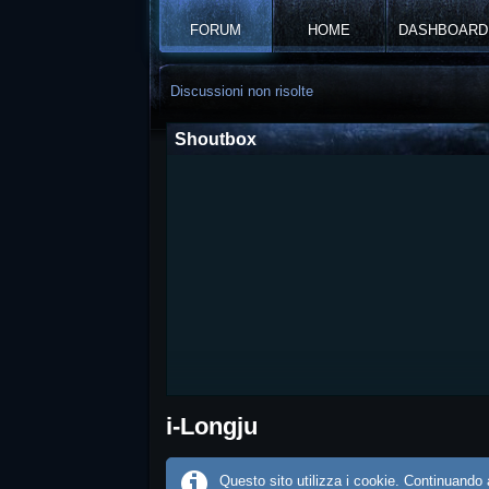
FORUM
HOME
DASHBOARD
Discussioni non risolte
Shoutbox
i-Longju
Questo sito utilizza i cookie. Continuando a